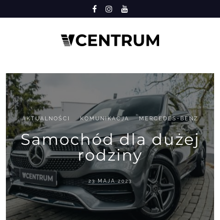
Przejdź
do
treści
AKTUALNOŚCI
KOMUNIKACJA
MERCEDES-BENZ
Samochód dla dużej
rodziny
23 MAJA 2023