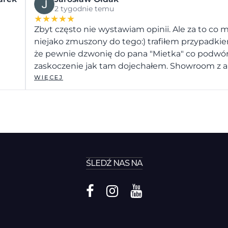
2 tygodnie temu
★
★
★
★
★
Zbyt często nie wystawiam opinii. Ale za to c
niejako zmuszony do tego:) trafiłem przypadki
że pewnie dzwonię do pana "Mietka" co podwórko
zaskoczenie jak tam dojechałem. Showroom z a
zacząłem się zastanawiać czy dobrze trafiłem po
WIĘCEJ
Obsługa nawet takiego klienta jak ja na najwy
informacje. Auto przygotowane wzorowo... Po t
poszukiwania następnego auta zacznę właśnie
Podsumowując i pisząc w skrócie klasykiem...
ŚLEDŹ NAS NA