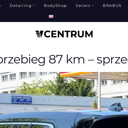
p
Detailing
BodyShop
Serwis
BRABUS
rzebieg 87 km – sprz