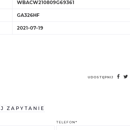
WBACW210809G69361
GA326HF
2021-07-19
UDOSTĘPNIJ
IJ ZAPYTANIE
TELEFON*