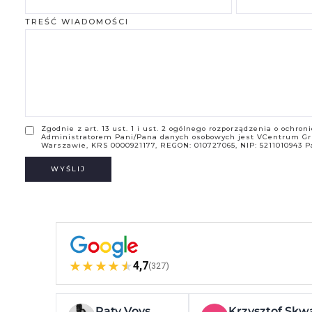
TREŚĆ WIADOMOŚCI
Zgodnie z art. 13 ust. 1 i ust. 2 ogólnego rozporządzenia o ochro
Administratorem Pani/Pana danych osobowych jest VCentrum Gru
Warszawie, KRS 0000921177, REGON: 010727065, NIP: 5211010943 Pa
★
★
★
★
★
4,7
(327)
Paty Voys
Krzysztof Skw