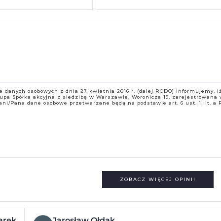
nie danych osobowych z dnia 27 kwietnia 2016 r. (dalej RODO) informujemy, i
pa Spółka akcyjna z siedzibą w Warszawie, Woronicza 19, zarejestrowana
ni/Pana dane osobowe przetwarzane będą na podstawie art. 6 ust. 1 lit. a
ZOBACZ WIĘCEJ OPINII
arek
Jarosław Ołdak