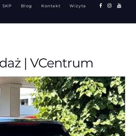
SKP
Blog
Kontakt
Wizyta
edaż | VCentrum