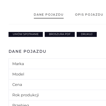
DANE POJAZDU
OPIS POJAZDU
UMÓW SPOTKANIE
BROSZURA PDF
DRUKUJ
DANE POJAZDU
Marka
Model
Cena
Rok produkcji
Przebieg