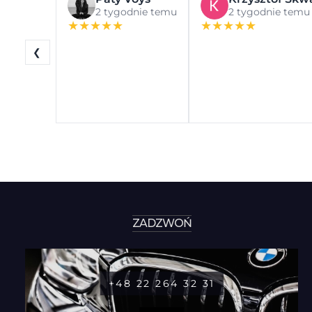
2 tygodnie temu
2 tygodnie temu
★
★
★
★
★
★
★
★
★
★
❮
ZADZWOŃ
+48 22 264 32 31